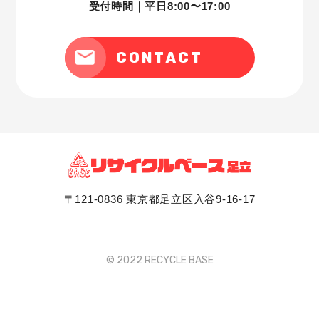
受付時間｜平日8:00〜17:00
ともに、漏洩、滅失、毀損の防止のために最大限の
注意を払っております。
尚、当社ではお客様によりよいサービスを提供する
CONTACT
ため、個人情報を適切に取り扱っていると認められ
る外部の委託先に、個人情報の取り扱いの一部を委
託しています。
委託先は、委託業務を行なうために必要な範囲で個
人情報を利用します。
この場合当社は、委託先との間で個人情報の取り扱
いについて適切な契約を締結し、適切な管理を要求
いたします。
〒121-0836 東京都足立区入谷9-16-17
従業員の監督方法
個人情報保護の重要性について、適時または定期的
に適切な教育を行っております。
また、当社が個人情報を管理する際は、管理責任者
© 2022 RECYCLE BASE
を置き適切な管理を行うとともに、外部への流出防
止に努めます。
さらに、外部からの不正アクセスや改ざん等の危険
に対しては、適切かつ合理的な範囲の安全対策を実