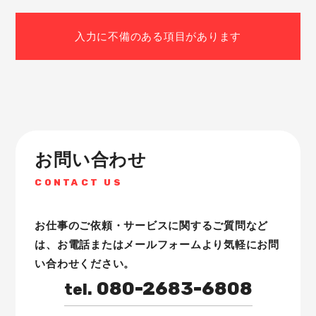
個人情報の収集の目的
お客様から集めた個人情報は、以下の目的で利用し
入力に不備のある項目があります
ます。
・当社がお客様に提供するサービスにおいて利用す
るため
・お客様に合ったサービスや新しい商品などの情報
を的確にお知らせするため
・必要に応じてお客様に連絡を行なうため
個人情報の開示
お問い合わせ
下記の場合には、お客様の事前の同意なく当社はお
CONTACT US
客様の個人情報を開示できるものとします。
・警察や裁判所、その他の政府機関から召喚状、令
状、命令等によって要求された場合
お仕事のご依頼・サービスに関するご質問など
・人の生命、身体または財産の保護のために必要が
は、
お電話またはメールフォームより気軽にお問
ある場合であって、お客様の同意を得ることが困難
い合わせください。
であるとき
080-2683-6808
tel.
個人情報の管理
お客様の個人情報は、当社が適切な管理を行なうと